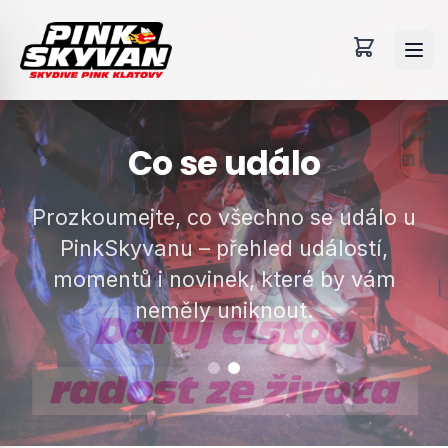
Co se událo
Prozkoumejte, co všechno se událo u
PinkSkyvanu – přehled událostí,
momentů i novinek, které by vám
neměly uniknout.