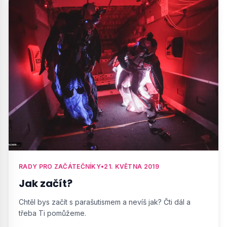
RADY PRO ZAČÁTEČNÍKY
•
21. KVĚTNA 2019
Jak začít?
Chtěl bys začít s parašutismem a nevíš jak? Čti dál a
třeba Ti pomůžeme.