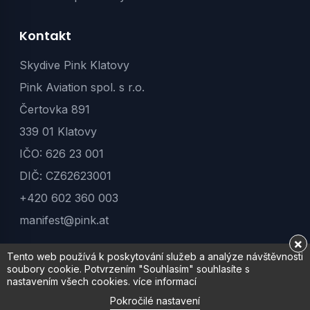
Kontakt
Skydive Pink Klatovy
Pink Aviation spol. s r.o.
Čertovka 891
339 01 Klatovy
IČO: 626 23 001
DIČ: CZ62623001
+420 602 360 003
manifest@pink.at
×
Tento web používá k poskytování služeb a analýze návštěvnosti
soubory cookie. Potvrzením "Souhlasím" souhlasíte s
© 2026 PinkSkyvan | Klatovy. Všechna práva vyhrazena.
nastavením všech cookies.
více informací
Pokročilé nastavení