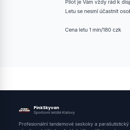
Pilot je Vám vždy rád k dis
Letu se nesmí účastnit oso
Cena letu 1 min/180 czk
PinkSkyvan
Sportovní letiště Klatovy
Profesionální tandemové seskoky a parašutistický