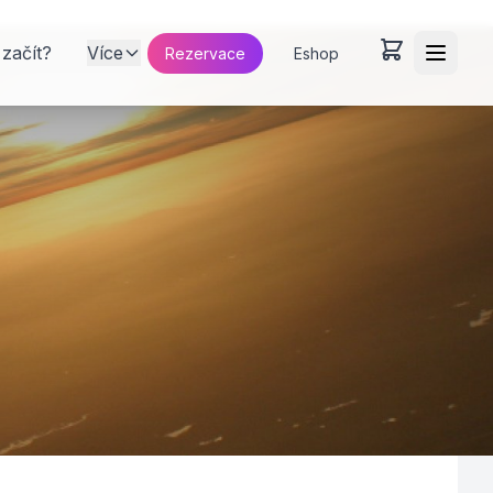
 začít?
Více
Rezervace
Eshop