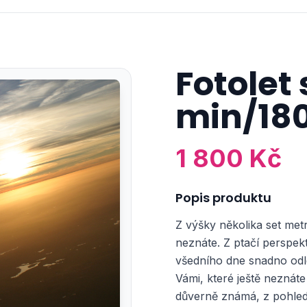
Fotolet
min/18
1 800 Kč
Popis produktu
Z výšky několika set metr
neznáte. Z ptačí perspekt
všedního dne snadno odle
Vámi, které ještě neznát
důverně známá, z pohled