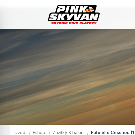
Úvod
/
Eshop
/
Zážitky & balon
/
Fotolet s Cessnou (