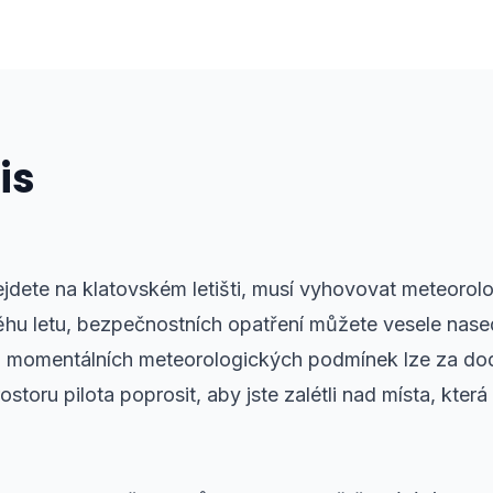
is
jdete na klatovském letišti, musí vyhovovat meteorol
ěhu letu, bezpečnostních opatření můžete vesele nase
a momentálních meteorologických podmínek lze za do
oru pilota poprosit, aby jste zalétli nad místa, která