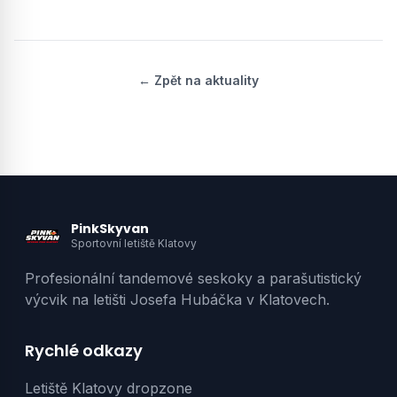
← Zpět na aktuality
PinkSkyvan
Sportovní letiště Klatovy
Profesionální tandemové seskoky a parašutistický
výcvik na letišti Josefa Hubáčka v Klatovech.
Rychlé odkazy
Letiště Klatovy dropzone