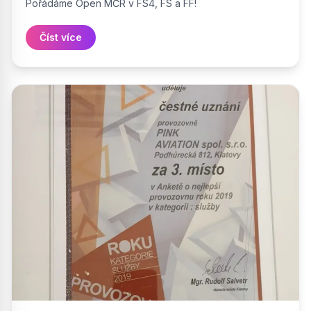
Pořádáme Open MČR v FS4, FS a FF!
Číst více