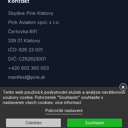
Kontakt
Skydive Pink Klatovy
Pink Aviation spol. s r.o.
Čertovka 891
339 01 Klatovy
IČO: 626 23 001
DIČ: CZ62623001
+420 602 360 003
manifest@pink.at
×
Tento web používá k poskytování služeb a analýze návštěvnosti
soubory cookie. Potvrzením "Souhlasím" souhlasíte s
© 2026 PinkSkyvan | Klatovy. Všechna práva vyhrazena.
nastavením všech cookies.
více informací
Pokročilé nastavení
Odmítám
Souhlasím