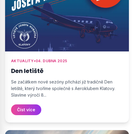
AKTUALITY
•
04. DUBNA 2025
Den letiště
Se začátkem nové sezóny přichází již tradičně Den
letiště, který tvoříme společně s Aeroklubem Klatovy.
Slavíme výročí 8...
Číst více